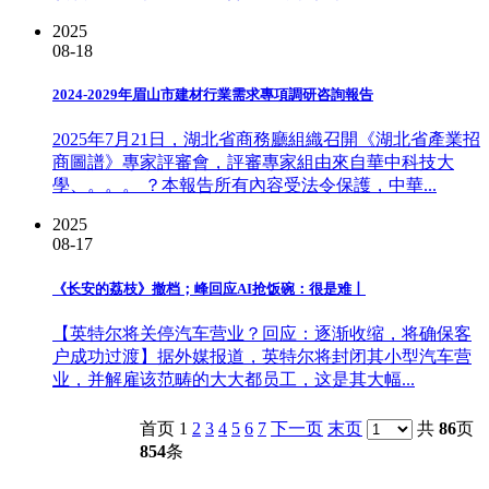
2025
08-18
2024-2029年眉山市建材行業需求專項調研咨詢報告
2025年7月21日，湖北省商務廳組織召開《湖北省產業招
商圖譜》專家評審會，評審專家組由來自華中科技大
學、。。。 ？本報告所有內容受法令保護，中華...
2025
08-17
《长安的荔枝》撤档；峰回应AI抢饭碗：很是难丨
【英特尔将关停汽车营业？回应：逐渐收缩，将确保客
户成功过渡】据外媒报道，英特尔将封闭其小型汽车营
业，并解雇该范畴的大大都员工，这是其大幅...
首页 1
2
3
4
5
6
7
下一页
末页
共
86
页
854
条