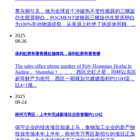
覃兴炯引见，做为全球首个冲破热不变性难题的三螺旋
仿生胶原卵白，POGMENT波格因三螺旋仿生胶原卵白
为100%非动物源提取，从泉源上杜绝了病原体照顾、...
2025
08-26
保利虹桥和著售楼处德律风→保利虹桥和著售楼
The sales office phone number of Poly Hongqiao Hezhu in
Jiading， Shanghai！ 。。。 西区北虹之星，同样以东区
超等财产为依托，西区一期规划总建建面积约1100亩，
以4+1规...
2025
08-24
梧州万秀区：上半年完成新项目总投资额约139亿
保守企业的技改项目加速上马，食物加工企业的新产物
投放市场本年上半年，梧州市万秀区新招引的项目正加