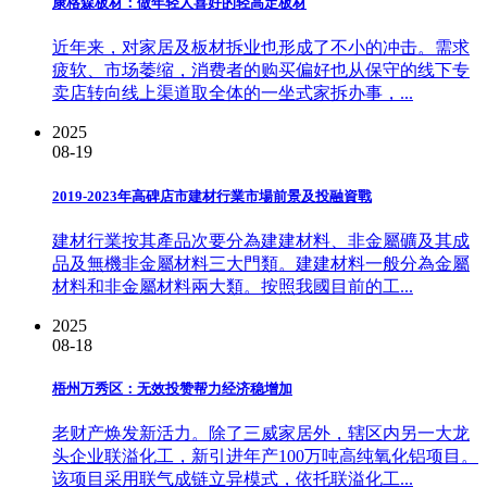
康格森板材：做年轻人喜好的轻高定板材
近年来，对家居及板材拆业也形成了不小的冲击。需求
疲软、市场萎缩，消费者的购买偏好也从保守的线下专
卖店转向线上渠道取全体的一坐式家拆办事，...
2025
08-19
2019-2023年高碑店市建材行業市場前景及投融資戰
建材行業按其產品次要分為建建材料、非金屬礦及其成
品及無機非金屬材料三大門類。建建材料一般分為金屬
材料和非金屬材料兩大類。按照我國目前的工...
2025
08-18
梧州万秀区：无效投赞帮力经济稳增加
老财产焕发新活力。除了三威家居外，辖区内另一大龙
头企业联溢化工，新引进年产100万吨高纯氧化铝项目。
该项目采用联气成链立异模式，依托联溢化工...