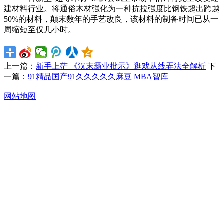
建材料行业。将通俗木材强化为一种抗拉强度比钢铁超出跨越
50%的材料，颠末数年的手艺改良，该材料的制备时间已从一
周缩短至仅几小时。
上一篇：
新手上茫 《汉末霸业批示》逛戏从线弄法全解析
下
一篇：
91精品国产91久久久久久麻豆 MBA智库
网站地图